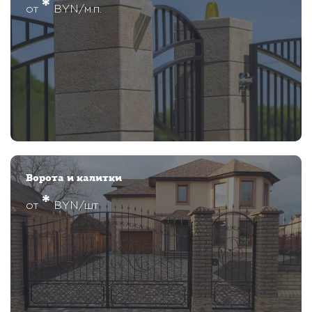
*
от
BYN/м.п.
Ворота и калитки
*
от
BYN/шт