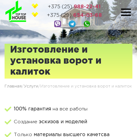
+375 (25)
988-22-41
+375 (29)
654-03-68
Изготовление и
установка ворот и
калиток
Главная
/
Услуги
/
Изготовление и установка ворот и калиток
100% гарантия
на все работы
Создание
эскизов и моделей
Только
материалы высшего качетсва