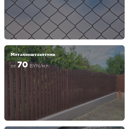
Металлоштакетник
70
от
BYN/м.п.