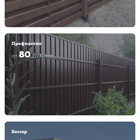
Профнастил
80
от
BYN/м.п.
Бессер