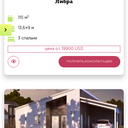
Либра
2
115 м
13,6×9 м
Получить консультацию
3 спальни
Онлайн просчет дома
цена от 19900 USD
Наши проекты
ПОЛУЧИТЬ КОНСУЛЬТАЦИЮ
Виды домов под ключ
Недавние работы