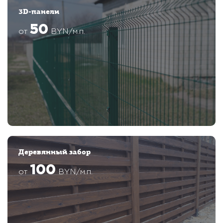
3D-панели
50
от
BYN/м.п.
Деревянный забор
100
от
BYN/м.п.