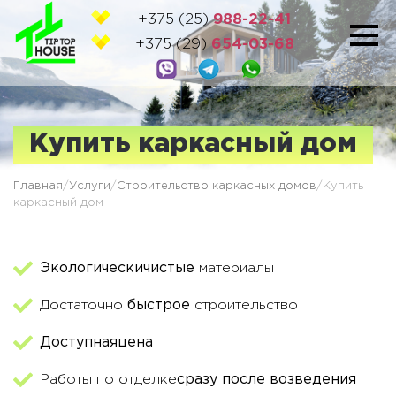
+375 (25)
988-22-41
+375 (29)
654-03-68
Купить каркасный дом
ПРОСЧИТАЙТЕ
СВОЙ ДОМ
И
И ПОЛУЧИТЕ СКИДКУ НА
Главная
/
Услуги
/
Строительство каркасных домов
/
Купить
СТРОИТЕЛЬСТВО
каркасный дом
Экологически
чистые
материалы
Достаточно
быстрое
строительство
Доступная
цена
Работы по отделке
сразу после возведения