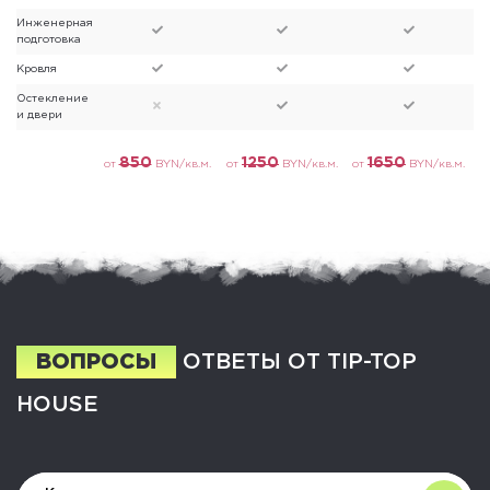
Инженерная
подготовка
Кровля
Остекление
и двери
850
1250
1650
от
BYN/кв.м.
от
BYN/кв.м.
от
BYN/кв.м.
ВОПРОСЫ
ОТВЕТЫ
ОТ TIP-TOP
HOUSE