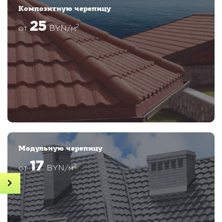
Композитную черепицу
25
2
от
BYN/м
Модульную черепицу
17
2
от
BYN/м
Получить консультацию
Онлайн просчет дома