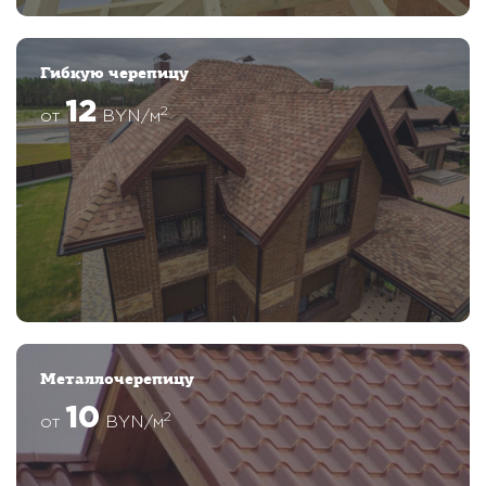
Гибкую черепицу
12
2
от
BYN/м
Металлочерепицу
10
2
от
BYN/м