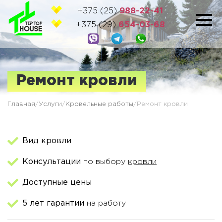
+375 (25)
988-22-41
+375 (29)
654-03-68
Ремонт кровли
ПРОСЧИТАЙТЕ
СВОЮ КРЫШУ
И
И ПОЛУЧИТЕ СКИДКУ НА
Главная
/
Услуги
/
Кровельные работы
/
Ремонт кровли
СТРОИТЕЛЬСТВО
Вид кровли
Консультации
по выбору
кровли
Доступные цены
пройдите тест и получите
5 лет гарантии
на работу
подарок