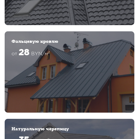
Наши проекты
Виды домов под ключ
Недавние работы
Фальцевую кровлю
28
2
от
BYN/м
Натуральную черепицу