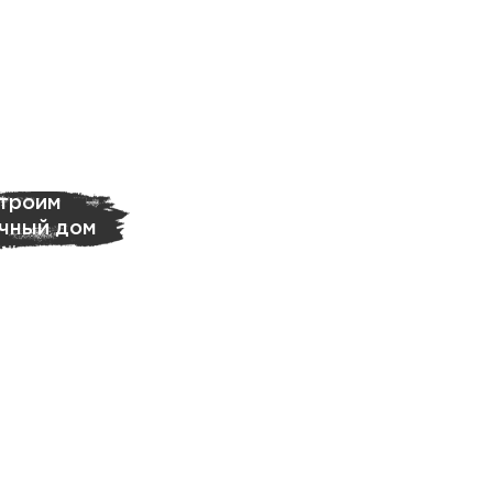
троим
чный дом