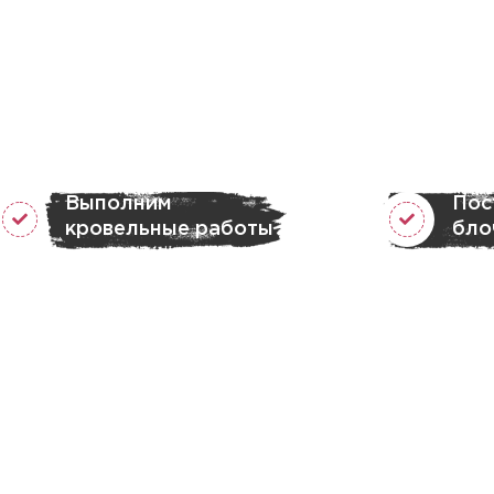
Выполним
Пос
кровельные работы
бло