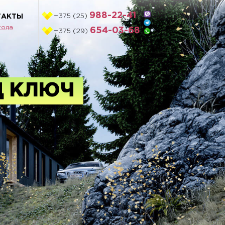
988-22-41
+375 (25)
ТАКТЫ
года
654-03-68
+375 (29)
Д КЛЮ
Ч