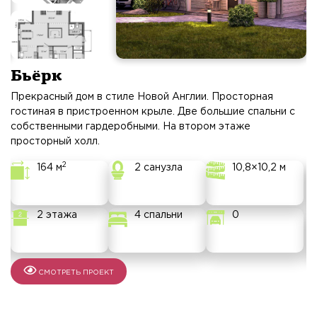
Бьёрк
.
Прекрасный дом в стиле Новой Англии. Просторная
Э
од
гостиная в пристроенном крыле. Две большие спальни с
б
ой
собственными гардеробными. На втором этаже
е
просторный холл.
ст
2
164 м
2 санузла
10,8×10,2 м
2 этажа
4 спальни
0
СМОТРЕТЬ ПРОЕКТ