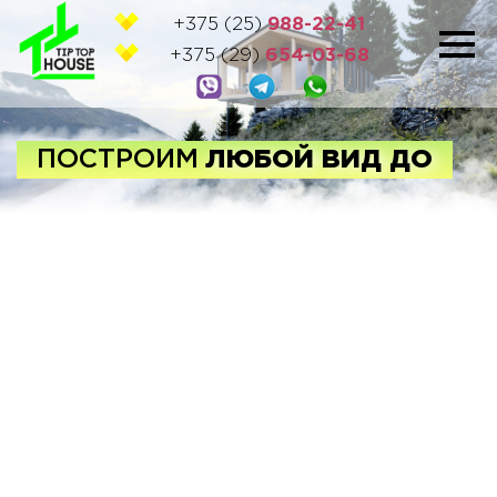
+375 (25)
988-22-41
+375 (29)
654-03-68
ПОСТРОИМ
ЛЮБОЙ ВИД
ДОМА ПОД КЛЮ
Ч